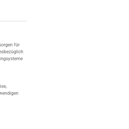
sorgen für
esbezüglich
itungsysteme
ise,
twendigen