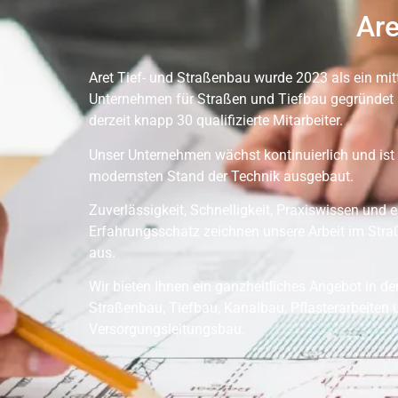
Are
Aret Tief- und Straßenbau wurde 2023 als ein mit
Unternehmen für Straßen und Tiefbau gegründet 
derzeit knapp 30 qualifizierte Mitarbeiter.
Unser Unternehmen wächst kontinuierlich und ist
modernsten Stand der Technik ausgebaut.
Zuverlässigkeit, Schnelligkeit, Praxiswissen und e
Erfahrungsschatz zeichnen unsere Arbeit im Str
aus.
Wir bieten Ihnen ein ganzheitliches Angebot in d
Straßenbau, Tiefbau, Kanalbau, Pflasterarbeiten 
Versorgungsleitungsbau.