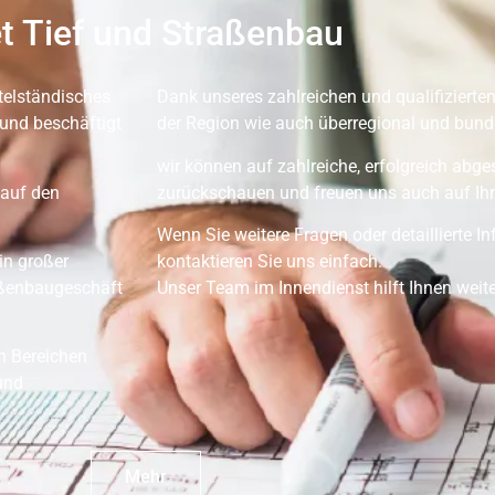
t Tief und Straßenbau
telständisches
Dank unseres zahlreichen und qualifizierten
und beschäftigt
der Region wie auch überregional und bunde
wir können auf zahlreiche, erfolgreich abg
 auf den
zurückschauen und freuen uns auch auf Ihr
Wenn Sie weitere Fragen oder detaillierte 
in großer
kontaktieren Sie uns einfach.
aßenbaugeschäft
Unser Team im Innendienst hilft Ihnen weite
en Bereichen
und
Mehr