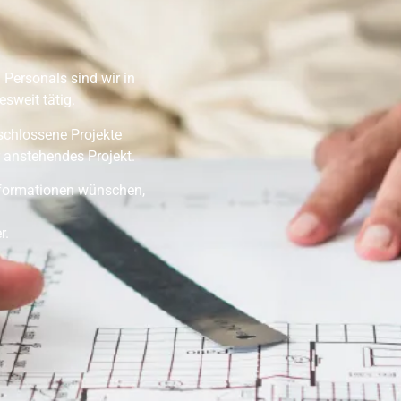
 Personals sind wir in
sweit tätig.
eschlossene Projekte
 anstehendes Projekt.
Informationen wünschen,
r.