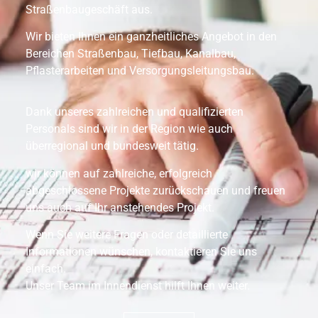
Straßenbaugeschäft aus.
Wir bieten Ihnen ein ganzheitliches Angebot in den
Bereichen Straßenbau, Tiefbau, Kanalbau,
Pflasterarbeiten und Versorgungsleitungsbau.
Dank unseres zahlreichen und qualifizierten
Personals sind wir in der Region wie auch
überregional und bundesweit tätig.
wir können auf zahlreiche, erfolgreich
abgeschlossene Projekte zurückschauen und freuen
uns auch auf Ihr anstehendes Projekt.
Wenn Sie weitere Fragen oder detaillierte
Informationen wünschen, kontaktieren Sie uns
einfach.
Unser Team im Innendienst hilft Ihnen weiter.