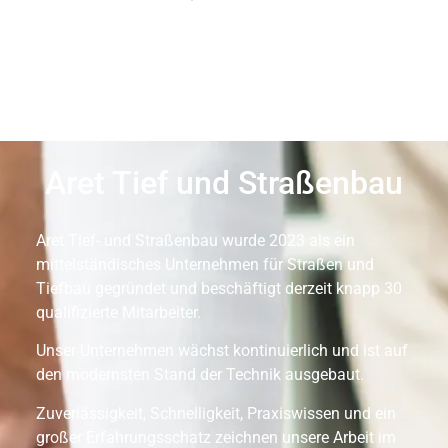
Aret Tief und Straßenbau
Aret Tief- und Straßenbau wurde 2023 als ein
mittelständisches Unternehmen für Straßen und
Tiefbau gegründet und beschäftigt derzeit knapp 30
qualifizierte Mitarbeiter.
Unser Unternehmen wächst kontinuierlich und ist auf
den modernsten Stand der Technik ausgebaut.
Zuverlässigkeit, Schnelligkeit, Praxiswissen und ein
großer Erfahrungsschatz zeichnen unsere Arbeit im