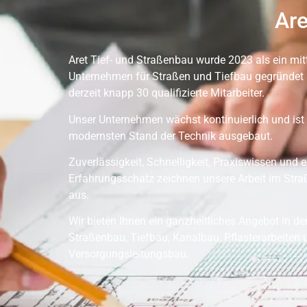
Are
Aret Tief- und Straßenbau wurde 2023 als ein mit
Unternehmen für Straßen und Tiefbau gegründet 
derzeit knapp 30 qualifizierte Mitarbeiter.
Unser Unternehmen wächst kontinuierlich und ist
modernsten Stand der Technik ausgebaut.
Zuverlässigkeit, Schnelligkeit, Praxiswissen und e
Erfahrungsschatz zeichnen unsere Arbeit im Str
aus.
Wir bieten Ihnen ein ganzheitliches Angebot in d
Straßenbau, Tiefbau, Kanalbau, Pflasterarbeiten 
Versorgungsleitungsbau.