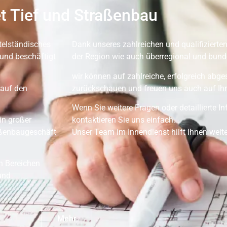
t Tief und Straßenbau
telständisches
Dank unseres zahlreichen und qualifizierten
und beschäftigt
der Region wie auch überregional und bunde
wir können auf zahlreiche, erfolgreich abg
 auf den
zurückschauen und freuen uns auch auf Ihr
Wenn Sie weitere Fragen oder detaillierte 
in großer
kontaktieren Sie uns einfach.
aßenbaugeschäft
Unser Team im Innendienst hilft Ihnen weite
en Bereichen
und
Mehr