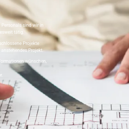
 Personals sind wir in
sweit tätig.
eschlossene Projekte
 anstehendes Projekt.
Informationen wünschen,
r.