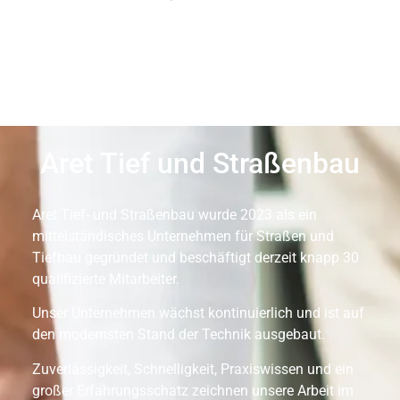
Aret Tief und Straßenbau
Aret Tief- und Straßenbau wurde 2023 als ein
mittelständisches Unternehmen für Straßen und
Tiefbau gegründet und beschäftigt derzeit knapp 30
qualifizierte Mitarbeiter.
Unser Unternehmen wächst kontinuierlich und ist auf
den modernsten Stand der Technik ausgebaut.
Zuverlässigkeit, Schnelligkeit, Praxiswissen und ein
großer Erfahrungsschatz zeichnen unsere Arbeit im