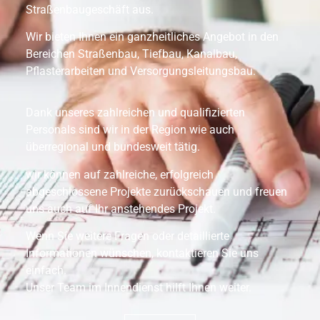
Straßenbaugeschäft aus.
Wir bieten Ihnen ein ganzheitliches Angebot in den
Bereichen Straßenbau, Tiefbau, Kanalbau,
Pflasterarbeiten und Versorgungsleitungsbau.
Dank unseres zahlreichen und qualifizierten
Personals sind wir in der Region wie auch
überregional und bundesweit tätig.
wir können auf zahlreiche, erfolgreich
abgeschlossene Projekte zurückschauen und freuen
uns auch auf Ihr anstehendes Projekt.
Wenn Sie weitere Fragen oder detaillierte
Informationen wünschen, kontaktieren Sie uns
einfach.
Unser Team im Innendienst hilft Ihnen weiter.