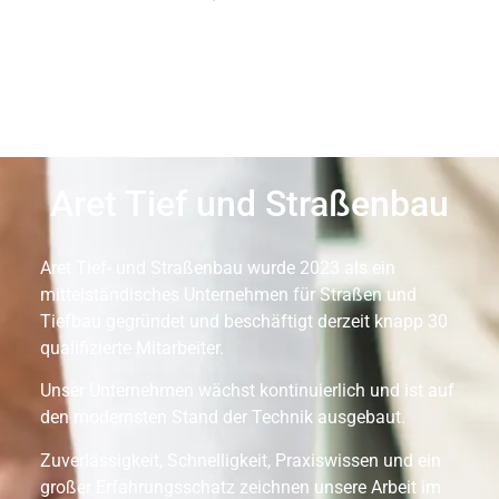
Aret Tief und Straßenbau
Aret Tief- und Straßenbau wurde 2023 als ein
mittelständisches Unternehmen für Straßen und
Tiefbau gegründet und beschäftigt derzeit knapp 30
qualifizierte Mitarbeiter.
Unser Unternehmen wächst kontinuierlich und ist auf
den modernsten Stand der Technik ausgebaut.
Zuverlässigkeit, Schnelligkeit, Praxiswissen und ein
großer Erfahrungsschatz zeichnen unsere Arbeit im