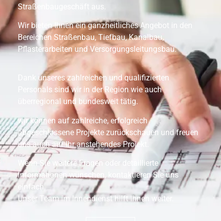
Straßenbaugeschäft aus.
Wir bieten Ihnen ein ganzheitliches Angebot in den
Bereichen Straßenbau, Tiefbau, Kanalbau,
Pflasterarbeiten und Versorgungsleitungsbau.
Dank unseres zahlreichen und qualifizierten
Personals sind wir in der Region wie auch
überregional und bundesweit tätig.
wir können auf zahlreiche, erfolgreich
abgeschlossene Projekte zurückschauen und freuen
uns auch auf Ihr anstehendes Projekt.
Wenn Sie weitere Fragen oder detaillierte
Informationen wünschen, kontaktieren Sie uns
einfach.
Unser Team im Innendienst hilft Ihnen weiter.