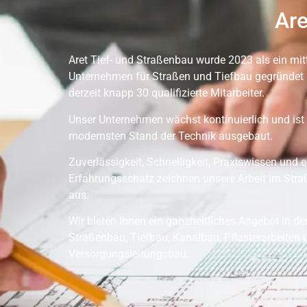
Are
Aret Tief- und Straßenbau wurde 2023 als ein mit
Unternehmen für Straßen und Tiefbau gegründet 
derzeit knapp 30 qualifizierte Mitarbeiter.
Unser Unternehmen wächst kontinuierlich und ist
modernsten Stand der Technik ausgebaut.
Zuverlässigkeit, Schnelligkeit, Praxiswissen und e
Erfahrungsschatz zeichnen unsere Arbeit im Str
aus.
Wir bieten Ihnen ein ganzheitliches Angebot in d
Straßenbau, Tiefbau, Kanalbau, Pflasterarbeiten 
Versorgungsleitungsbau.