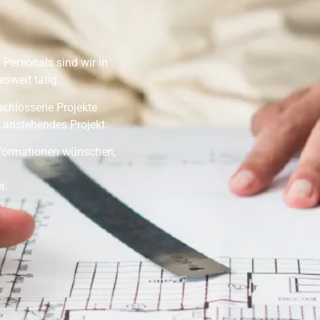
 Personals sind wir in
sweit tätig.
eschlossene Projekte
 anstehendes Projekt.
Informationen wünschen,
r.