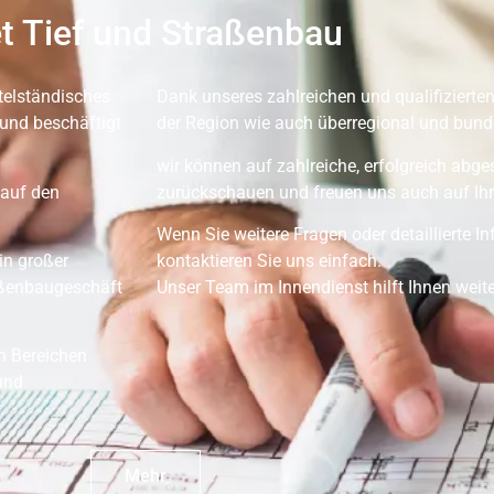
t Tief und Straßenbau
telständisches
Dank unseres zahlreichen und qualifizierten
und beschäftigt
der Region wie auch überregional und bunde
wir können auf zahlreiche, erfolgreich abg
 auf den
zurückschauen und freuen uns auch auf Ihr
Wenn Sie weitere Fragen oder detaillierte 
in großer
kontaktieren Sie uns einfach.
aßenbaugeschäft
Unser Team im Innendienst hilft Ihnen weite
en Bereichen
und
Mehr