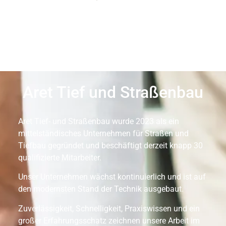
Aret Tief und Straßenbau
Aret Tief- und Straßenbau wurde 2023 als ein
mittelständisches Unternehmen für Straßen und
Tiefbau gegründet und beschäftigt derzeit knapp 30
qualifizierte Mitarbeiter.
Unser Unternehmen wächst kontinuierlich und ist auf
den modernsten Stand der Technik ausgebaut.
Zuverlässigkeit, Schnelligkeit, Praxiswissen und ein
großer Erfahrungsschatz zeichnen unsere Arbeit im