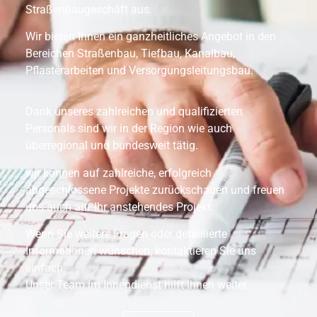
Straßenbaugeschäft aus.
Wir bieten Ihnen ein ganzheitliches Angebot in den
Bereichen Straßenbau, Tiefbau, Kanalbau,
Pflasterarbeiten und Versorgungsleitungsbau.
Dank unseres zahlreichen und qualifizierten
Personals sind wir in der Region wie auch
überregional und bundesweit tätig.
wir können auf zahlreiche, erfolgreich
abgeschlossene Projekte zurückschauen und freuen
uns auch auf Ihr anstehendes Projekt.
Wenn Sie weitere Fragen oder detaillierte
Informationen wünschen, kontaktieren Sie uns
einfach.
Unser Team im Innendienst hilft Ihnen weiter.