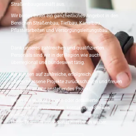
Straßenbaugeschäft aus.
Wir bieten Ihnen ein ganzheitliches Angebot in den
Bereichen Straßenbau, Tiefbau, Kanalbau,
Pflasterarbeiten und Versorgungsleitungsbau.
Dank unseres zahlreichen und qualifizierten
Personals sind wir in der Region wie auch
überregional und bundesweit tätig.
wir können auf zahlreiche, erfolgreich
abgeschlossene Projekte zurückschauen und freuen
uns auch auf Ihr anstehendes Projekt.
Wenn Sie weitere Fragen oder detaillierte
Informationen wünschen, kontaktieren Sie uns
einfach.
Unser Team im Innendienst hilft Ihnen weiter.