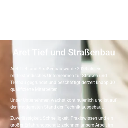
Aret Tief und Straßenbau
Aret Tief- und Straßenbau wurde 2023 als ein
mittelständisches Unternehmen für Straßen und
Tiefbau gegründet und beschäftigt derzeit knapp 30
qualifizierte Mitarbeiter.
Unser Unternehmen wächst kontinuierlich und ist auf
den modernsten Stand der Technik ausgebaut.
Zuverlässigkeit, Schnelligkeit, Praxiswissen und ein
großer Erfahrungsschatz zeichnen unsere Arbeit im