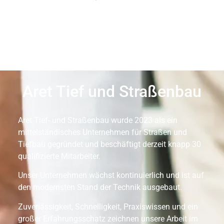
Aret Tief und Straßenbau
Aret Tief- und Straßenbau wurde 2023 als ein
mittelständisches Unternehmen für Straßen und
Tiefbau gegründet und beschäftigt derzeit knapp 30
qualifizierte Mitarbeiter.
Unser Unternehmen wächst kontinuierlich und ist auf
den modernsten Stand der Technik ausgebaut.
Zuverlässigkeit, Schnelligkeit, Praxiswissen und ein
großer Erfahrungsschatz zeichnen unsere Arbeit im