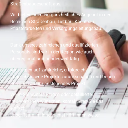
Straßenbaugeschäft aus.
Wir bieten Ihnen ein ganzheitliches Angebot in den
Bereichen Straßenbau, Tiefbau, Kanalbau,
Pflasterarbeiten und Versorgungsleitungsbau.
Dank unseres zahlreichen und qualifizierten
Personals sind wir in der Region wie auch
überregional und bundesweit tätig.
wir können auf zahlreiche, erfolgreich
abgeschlossene Projekte zurückschauen und freuen
uns auch auf Ihr anstehendes Projekt.
Wenn Sie weitere Fragen oder detaillierte
Informationen wünschen, kontaktieren Sie uns
einfach.
Unser Team im Innendienst hilft Ihnen weiter.