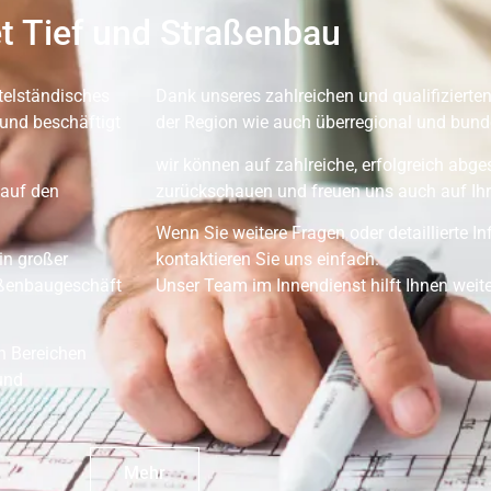
t Tief und Straßenbau
telständisches
Dank unseres zahlreichen und qualifizierten
und beschäftigt
der Region wie auch überregional und bunde
wir können auf zahlreiche, erfolgreich abg
 auf den
zurückschauen und freuen uns auch auf Ihr
Wenn Sie weitere Fragen oder detaillierte 
in großer
kontaktieren Sie uns einfach.
aßenbaugeschäft
Unser Team im Innendienst hilft Ihnen weite
en Bereichen
und
Mehr