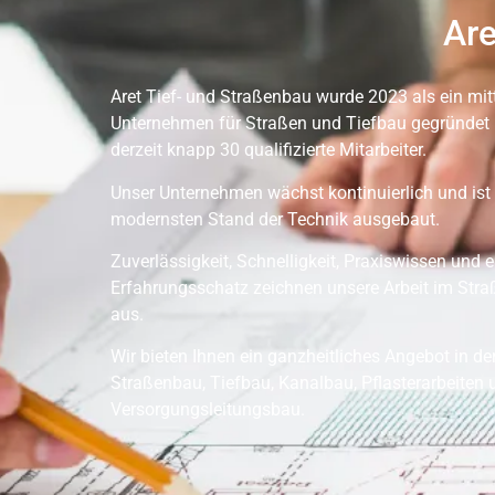
Are
Aret Tief- und Straßenbau wurde 2023 als ein mit
Unternehmen für Straßen und Tiefbau gegründet 
derzeit knapp 30 qualifizierte Mitarbeiter.
Unser Unternehmen wächst kontinuierlich und ist
modernsten Stand der Technik ausgebaut.
Zuverlässigkeit, Schnelligkeit, Praxiswissen und e
Erfahrungsschatz zeichnen unsere Arbeit im Str
aus.
Wir bieten Ihnen ein ganzheitliches Angebot in d
Straßenbau, Tiefbau, Kanalbau, Pflasterarbeiten 
Versorgungsleitungsbau.