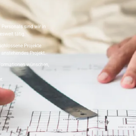
 Personals sind wir in
sweit tätig.
eschlossene Projekte
 anstehendes Projekt.
Informationen wünschen,
r.