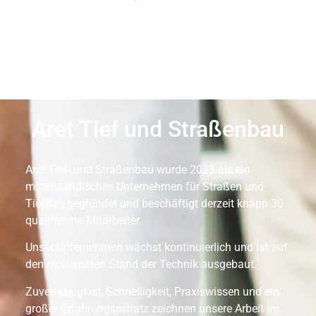
Aret Tief und Straßenbau
Aret Tief- und Straßenbau wurde 2023 als ein
mittelständisches Unternehmen für Straßen und
Tiefbau gegründet und beschäftigt derzeit knapp 30
qualifizierte Mitarbeiter.
Unser Unternehmen wächst kontinuierlich und ist auf
den modernsten Stand der Technik ausgebaut.
Zuverlässigkeit, Schnelligkeit, Praxiswissen und ein
großer Erfahrungsschatz zeichnen unsere Arbeit im