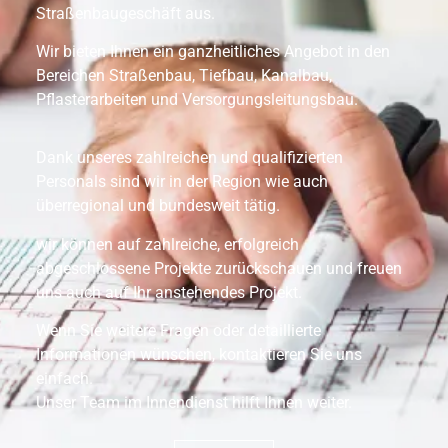
Straßenbaugeschäft aus.
Wir bieten Ihnen ein ganzheitliches Angebot in den
Bereichen Straßenbau, Tiefbau, Kanalbau,
Pflasterarbeiten und Versorgungsleitungsbau.
Dank unseres zahlreichen und qualifizierten
Personals sind wir in der Region wie auch
überregional und bundesweit tätig.
wir können auf zahlreiche, erfolgreich
abgeschlossene Projekte zurückschauen und freuen
uns auch auf Ihr anstehendes Projekt.
Wenn Sie weitere Fragen oder detaillierte
Informationen wünschen, kontaktieren Sie uns
einfach.
Unser Team im Innendienst hilft Ihnen weiter.