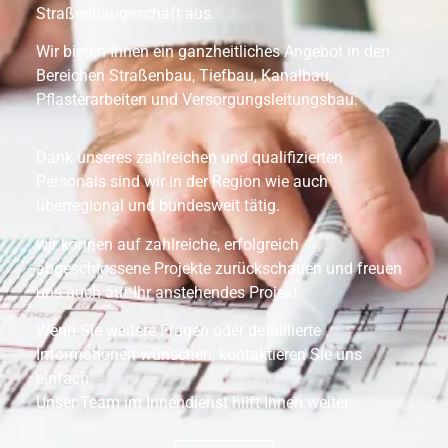
Straßenbaugeschäft aus.
Wir bieten Ihnen ein ganzheitliches Angebot in den
Bereichen Straßenbau, Tiefbau, Kanalbau,
Pflasterarbeiten und Versorgungsleitungsbau.
Dank unseres zahlreichen und qualifizierten
Personals sind wir in der Region wie auch
überregional und bundesweit tätig.
wir können auf zahlreiche, erfolgreich
abgeschlossene Projekte zurückschauen und freuen
uns auch auf Ihr anstehendes Projekt.
Wenn Sie weitere Fragen oder detaillierte
Informationen wünschen, kontaktieren Sie uns
einfach.
Unser Team im Innendienst hilft Ihnen weiter.