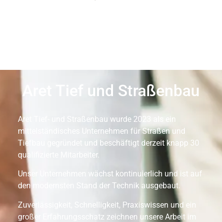
Aret Tief und Straßenbau
Aret Tief- und Straßenbau wurde 2023 als ein
mittelständisches Unternehmen für Straßen und
Tiefbau gegründet und beschäftigt derzeit knapp 30
qualifizierte Mitarbeiter.
Unser Unternehmen wächst kontinuierlich und ist auf
den modernsten Stand der Technik ausgebaut.
Zuverlässigkeit, Schnelligkeit, Praxiswissen und ein
großer Erfahrungsschatz zeichnen unsere Arbeit im