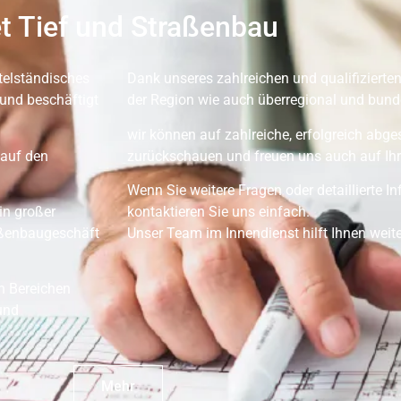
t Tief und Straßenbau
telständisches
Dank unseres zahlreichen und qualifizierten
und beschäftigt
der Region wie auch überregional und bunde
wir können auf zahlreiche, erfolgreich abg
 auf den
zurückschauen und freuen uns auch auf Ihr
Wenn Sie weitere Fragen oder detaillierte 
in großer
kontaktieren Sie uns einfach.
aßenbaugeschäft
Unser Team im Innendienst hilft Ihnen weite
en Bereichen
und
Mehr