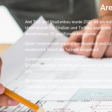
Are
Aret Tief- und Straßenbau wurde 2023 als ein mit
Unternehmen für Straßen und Tiefbau gegründet 
derzeit knapp 30 qualifizierte Mitarbeiter.
Unser Unternehmen wächst kontinuierlich und ist
modernsten Stand der Technik ausgebaut.
Zuverlässigkeit, Schnelligkeit, Praxiswissen und e
Erfahrungsschatz zeichnen unsere Arbeit im Str
aus.
Wir bieten Ihnen ein ganzheitliches Angebot in d
Straßenbau, Tiefbau, Kanalbau, Pflasterarbeiten 
Versorgungsleitungsbau.