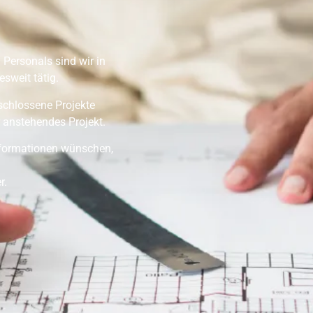
 Personals sind wir in
sweit tätig.
eschlossene Projekte
 anstehendes Projekt.
Informationen wünschen,
r.