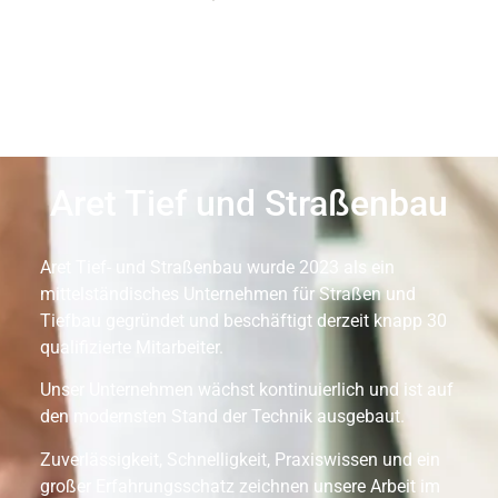
Aret Tief und Straßenbau
Aret Tief- und Straßenbau wurde 2023 als ein
mittelständisches Unternehmen für Straßen und
Tiefbau gegründet und beschäftigt derzeit knapp 30
qualifizierte Mitarbeiter.
Unser Unternehmen wächst kontinuierlich und ist auf
den modernsten Stand der Technik ausgebaut.
Zuverlässigkeit, Schnelligkeit, Praxiswissen und ein
großer Erfahrungsschatz zeichnen unsere Arbeit im