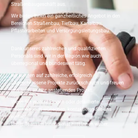
Straßenbaugeschäft aus.
Wir bieten Ihnen ein ganzheitliches Angebot in den
Bereichen Straßenbau, Tiefbau, Kanalbau,
Pflasterarbeiten und Versorgungsleitungsbau.
Dank unseres zahlreichen und qualifizierten
Personals sind wir in der Region wie auch
überregional und bundesweit tätig.
wir können auf zahlreiche, erfolgreich
abgeschlossene Projekte zurückschauen und freuen
uns auch auf Ihr anstehendes Projekt.
Wenn Sie weitere Fragen oder detaillierte
Informationen wünschen, kontaktieren Sie uns
einfach.
Unser Team im Innendienst hilft Ihnen weiter.