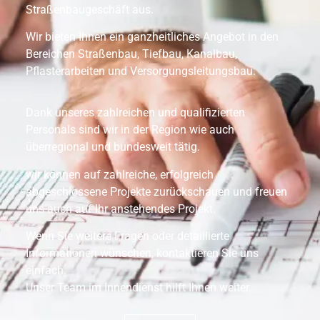
Straßenbaugeschäft aus.
Wir bieten Ihnen ein ganzheitliches Angebot in den
Bereichen Straßenbau, Tiefbau, Kanalbau,
Pflasterarbeiten und Versorgungsleitungsbau.
Dank unseres zahlreichen und qualifizierten
Personals sind wir in der Region wie auch
überregional und bundesweit tätig.
wir können auf zahlreiche, erfolgreich
abgeschlossene Projekte zurückschauen und freuen
uns auch auf Ihr anstehendes Projekt.
Wenn Sie weitere Fragen oder detaillierte
Informationen wünschen, kontaktieren Sie uns
einfach.
Unser Team im Innendienst hilft Ihnen weiter.