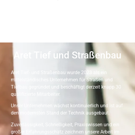
Aret Tief und Straßenbau
Aret Tief- und Straßenbau wurde 2023 als ein
mittelständisches Unternehmen für Straßen und
Tiefbau gegründet und beschäftigt derzeit knapp 30
qualifizierte Mitarbeiter.
Unser Unternehmen wächst kontinuierlich und ist auf
den modernsten Stand der Technik ausgebaut.
Zuverlässigkeit, Schnelligkeit, Praxiswissen und ein
großer Erfahrungsschatz zeichnen unsere Arbeit im