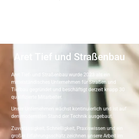
Aret Tief und Straßenbau
Aret Tief- und Straßenbau wurde 2023 als ein
mittelständisches Unternehmen für Straßen und
Tiefbau gegründet und beschäftigt derzeit knapp 30
qualifizierte Mitarbeiter.
Unser Unternehmen wächst kontinuierlich und ist auf
den modernsten Stand der Technik ausgebaut.
Zuverlässigkeit, Schnelligkeit, Praxiswissen und ein
großer Erfahrungsschatz zeichnen unsere Arbeit im