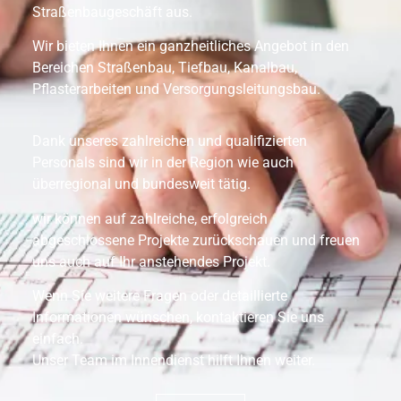
Straßenbaugeschäft aus.
Wir bieten Ihnen ein ganzheitliches Angebot in den
Bereichen Straßenbau, Tiefbau, Kanalbau,
Pflasterarbeiten und Versorgungsleitungsbau.
Dank unseres zahlreichen und qualifizierten
Personals sind wir in der Region wie auch
überregional und bundesweit tätig.
wir können auf zahlreiche, erfolgreich
abgeschlossene Projekte zurückschauen und freuen
uns auch auf Ihr anstehendes Projekt.
Wenn Sie weitere Fragen oder detaillierte
Informationen wünschen, kontaktieren Sie uns
einfach.
Unser Team im Innendienst hilft Ihnen weiter.