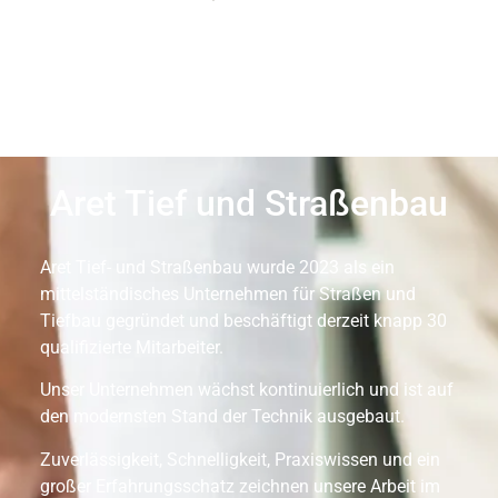
Aret Tief und Straßenbau
Aret Tief- und Straßenbau wurde 2023 als ein
mittelständisches Unternehmen für Straßen und
Tiefbau gegründet und beschäftigt derzeit knapp 30
qualifizierte Mitarbeiter.
Unser Unternehmen wächst kontinuierlich und ist auf
den modernsten Stand der Technik ausgebaut.
Zuverlässigkeit, Schnelligkeit, Praxiswissen und ein
großer Erfahrungsschatz zeichnen unsere Arbeit im