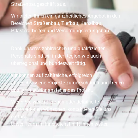
Straßenbaugeschäft aus.
Wir bieten Ihnen ein ganzheitliches Angebot in den
Bereichen Straßenbau, Tiefbau, Kanalbau,
Pflasterarbeiten und Versorgungsleitungsbau.
Dank unseres zahlreichen und qualifizierten
Personals sind wir in der Region wie auch
überregional und bundesweit tätig.
wir können auf zahlreiche, erfolgreich
abgeschlossene Projekte zurückschauen und freuen
uns auch auf Ihr anstehendes Projekt.
Wenn Sie weitere Fragen oder detaillierte
Informationen wünschen, kontaktieren Sie uns
einfach.
Unser Team im Innendienst hilft Ihnen weiter.