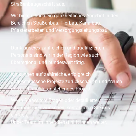
Straßenbaugeschäft aus.
Wir bieten Ihnen ein ganzheitliches Angebot in den
Bereichen Straßenbau, Tiefbau, Kanalbau,
Pflasterarbeiten und Versorgungsleitungsbau.
Dank unseres zahlreichen und qualifizierten
Personals sind wir in der Region wie auch
überregional und bundesweit tätig.
wir können auf zahlreiche, erfolgreich
abgeschlossene Projekte zurückschauen und freuen
uns auch auf Ihr anstehendes Projekt.
Wenn Sie weitere Fragen oder detaillierte
Informationen wünschen, kontaktieren Sie uns
einfach.
Unser Team im Innendienst hilft Ihnen weiter.