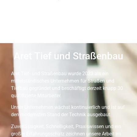
Aret Tief und Straßenbau
Aret Tief- und Straßenbau wurde 2023 als ein
mittelständisches Unternehmen für Straßen und
Tiefbau gegründet und beschäftigt derzeit knapp 30
qualifizierte Mitarbeiter.
Unser Unternehmen wächst kontinuierlich und ist auf
den modernsten Stand der Technik ausgebaut.
Zuverlässigkeit, Schnelligkeit, Praxiswissen und ein
großer Erfahrungsschatz zeichnen unsere Arbeit im