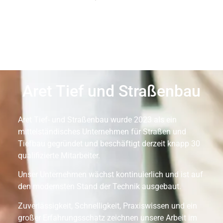
Aret Tief und Straßenbau
Aret Tief- und Straßenbau wurde 2023 als ein
mittelständisches Unternehmen für Straßen und
Tiefbau gegründet und beschäftigt derzeit knapp 30
qualifizierte Mitarbeiter.
Unser Unternehmen wächst kontinuierlich und ist auf
den modernsten Stand der Technik ausgebaut.
Zuverlässigkeit, Schnelligkeit, Praxiswissen und ein
großer Erfahrungsschatz zeichnen unsere Arbeit im