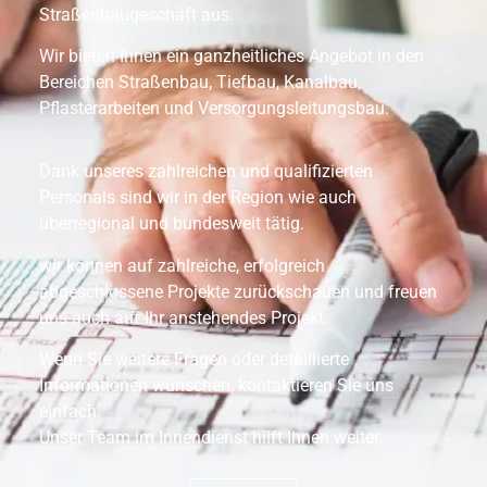
Straßenbaugeschäft aus.
Wir bieten Ihnen ein ganzheitliches Angebot in den
Bereichen Straßenbau, Tiefbau, Kanalbau,
Pflasterarbeiten und Versorgungsleitungsbau.
Dank unseres zahlreichen und qualifizierten
Personals sind wir in der Region wie auch
überregional und bundesweit tätig.
wir können auf zahlreiche, erfolgreich
abgeschlossene Projekte zurückschauen und freuen
uns auch auf Ihr anstehendes Projekt.
Wenn Sie weitere Fragen oder detaillierte
Informationen wünschen, kontaktieren Sie uns
einfach.
Unser Team im Innendienst hilft Ihnen weiter.