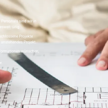
 Personals sind wir in
sweit tätig.
eschlossene Projekte
 anstehendes Projekt.
Informationen wünschen,
r.