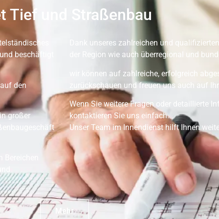
t Tief und Straßenbau
telständisches
Dank unseres zahlreichen und qualifizierten
und beschäftigt
der Region wie auch überregional und bunde
wir können auf zahlreiche, erfolgreich abg
 auf den
zurückschauen und freuen uns auch auf Ihr
Wenn Sie weitere Fragen oder detaillierte 
in großer
kontaktieren Sie uns einfach.
aßenbaugeschäft
Unser Team im Innendienst hilft Ihnen weite
en Bereichen
und
Mehr