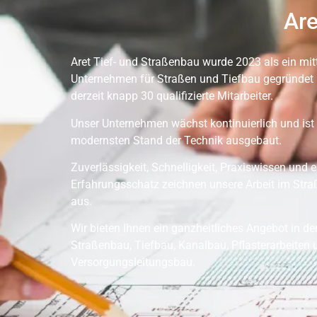
Are
Aret Tief- und Straßenbau wurde 2023 als ein mit
Unternehmen für Straßen und Tiefbau gegründet 
derzeit knapp 30 qualifizierte Mitarbeiter.
Unser Unternehmen wächst kontinuierlich und ist
modernsten Stand der Technik ausgebaut.
Zuverlässigkeit, Schnelligkeit, Praxiswissen und e
Erfahrungsschatz zeichnen unsere Arbeit im Str
aus.
Wir bieten Ihnen ein ganzheitliches Angebot in d
Straßenbau, Tiefbau, Kanalbau, Pflasterarbeiten 
Versorgungsleitungsbau.