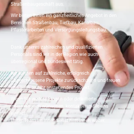
Straßenbaugeschäft aus.
Wir bieten Ihnen ein ganzheitliches Angebot in den
Bereichen Straßenbau, Tiefbau, Kanalbau,
Pflasterarbeiten und Versorgungsleitungsbau.
Dank unseres zahlreichen und qualifizierten
Personals sind wir in der Region wie auch
überregional und bundesweit tätig.
wir können auf zahlreiche, erfolgreich
abgeschlossene Projekte zurückschauen und freuen
uns auch auf Ihr anstehendes Projekt.
Wenn Sie weitere Fragen oder detaillierte
Informationen wünschen, kontaktieren Sie uns
einfach.
Unser Team im Innendienst hilft Ihnen weiter.