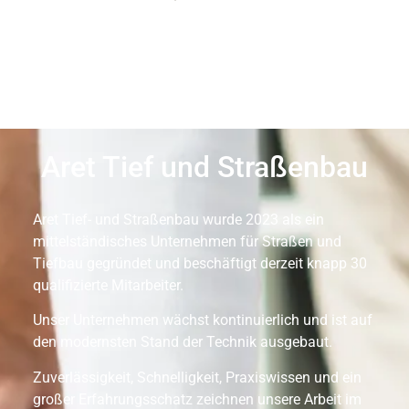
Aret Tief und Straßenbau
Aret Tief- und Straßenbau wurde 2023 als ein
mittelständisches Unternehmen für Straßen und
Tiefbau gegründet und beschäftigt derzeit knapp 30
qualifizierte Mitarbeiter.
Unser Unternehmen wächst kontinuierlich und ist auf
den modernsten Stand der Technik ausgebaut.
Zuverlässigkeit, Schnelligkeit, Praxiswissen und ein
großer Erfahrungsschatz zeichnen unsere Arbeit im