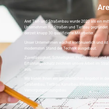
Are
Aret Tief- und Straßenbau wurde 2023 als ein mit
Unternehmen für Straßen und Tiefbau gegründet 
derzeit knapp 30 qualifizierte Mitarbeiter.
Unser Unternehmen wächst kontinuierlich und ist
modernsten Stand der Technik ausgebaut.
Zuverlässigkeit, Schnelligkeit, Praxiswissen und e
Erfahrungsschatz zeichnen unsere Arbeit im Str
aus.
Wir bieten Ihnen ein ganzheitliches Angebot in d
Straßenbau, Tiefbau, Kanalbau, Pflasterarbeiten 
Versorgungsleitungsbau.