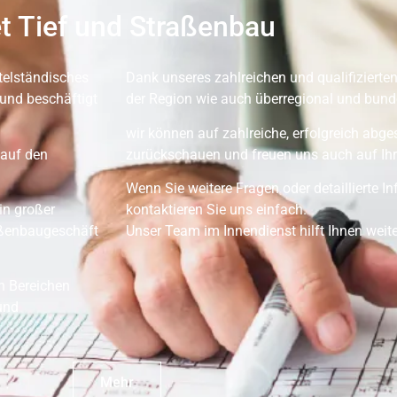
t Tief und Straßenbau
telständisches
Dank unseres zahlreichen und qualifizierten
und beschäftigt
der Region wie auch überregional und bunde
wir können auf zahlreiche, erfolgreich abg
 auf den
zurückschauen und freuen uns auch auf Ihr
Wenn Sie weitere Fragen oder detaillierte 
in großer
kontaktieren Sie uns einfach.
aßenbaugeschäft
Unser Team im Innendienst hilft Ihnen weite
en Bereichen
und
Mehr