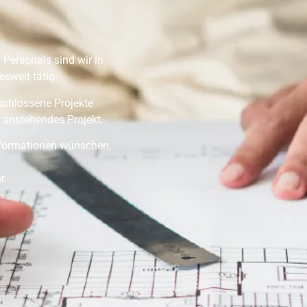
 Personals sind wir in
sweit tätig.
eschlossene Projekte
 anstehendes Projekt.
Informationen wünschen,
r.