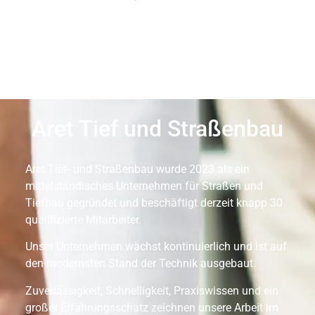
Aret Tief und Straßenbau
Aret Tief- und Straßenbau wurde 2023 als ein
mittelständisches Unternehmen für Straßen und
Tiefbau gegründet und beschäftigt derzeit knapp 30
qualifizierte Mitarbeiter.
Unser Unternehmen wächst kontinuierlich und ist auf
den modernsten Stand der Technik ausgebaut.
Zuverlässigkeit, Schnelligkeit, Praxiswissen und ein
großer Erfahrungsschatz zeichnen unsere Arbeit im