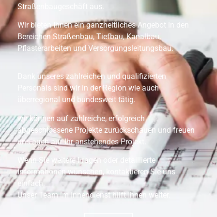
Straßenbaugeschäft aus.
Wir bieten Ihnen ein ganzheitliches Angebot in den
Bereichen Straßenbau, Tiefbau, Kanalbau,
Pflasterarbeiten und Versorgungsleitungsbau.
Dank unseres zahlreichen und qualifizierten
Personals sind wir in der Region wie auch
überregional und bundesweit tätig.
wir können auf zahlreiche, erfolgreich
abgeschlossene Projekte zurückschauen und freuen
uns auch auf Ihr anstehendes Projekt.
Wenn Sie weitere Fragen oder detaillierte
Informationen wünschen, kontaktieren Sie uns
einfach.
Unser Team im Innendienst hilft Ihnen weiter.