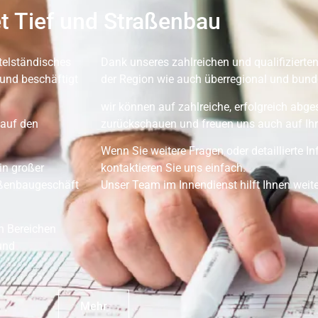
t Tief und Straßenbau
telständisches
Dank unseres zahlreichen und qualifizierten
und beschäftigt
der Region wie auch überregional und bunde
wir können auf zahlreiche, erfolgreich abg
 auf den
zurückschauen und freuen uns auch auf Ihr
Wenn Sie weitere Fragen oder detaillierte 
in großer
kontaktieren Sie uns einfach.
aßenbaugeschäft
Unser Team im Innendienst hilft Ihnen weite
en Bereichen
und
Mehr