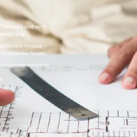
 Personals sind wir in
sweit tätig.
eschlossene Projekte
 anstehendes Projekt.
Informationen wünschen,
r.