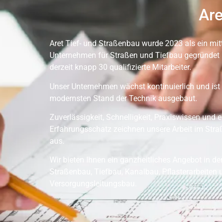
Are
Aret Tief- und Straßenbau wurde 2023 als ein mit
Unternehmen für Straßen und Tiefbau gegründet 
derzeit knapp 30 qualifizierte Mitarbeiter.
Unser Unternehmen wächst kontinuierlich und ist
modernsten Stand der Technik ausgebaut.
Zuverlässigkeit, Schnelligkeit, Praxiswissen und e
Erfahrungsschatz zeichnen unsere Arbeit im Str
aus.
Wir bieten Ihnen ein ganzheitliches Angebot in d
Straßenbau, Tiefbau, Kanalbau, Pflasterarbeiten 
Versorgungsleitungsbau.