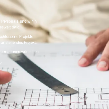
 Personals sind wir in
sweit tätig.
eschlossene Projekte
 anstehendes Projekt.
Informationen wünschen,
r.