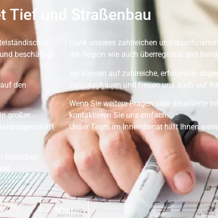
t Tief und Straßenbau
telständisches
Dank unseres zahlreichen und qualifizierten
und beschäftigt
der Region wie auch überregional und bunde
wir können auf zahlreiche, erfolgreich abg
 auf den
zurückschauen und freuen uns auch auf Ihr
Wenn Sie weitere Fragen oder detaillierte 
in großer
kontaktieren Sie uns einfach.
aßenbaugeschäft
Unser Team im Innendienst hilft Ihnen weite
en Bereichen
und
Mehr