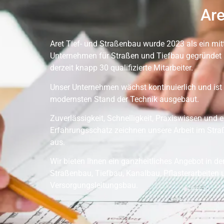
Are
Aret Tief- und Straßenbau wurde 2023 als ein mit
Unternehmen für Straßen und Tiefbau gegründet 
derzeit knapp 30 qualifizierte Mitarbeiter.
Unser Unternehmen wächst kontinuierlich und ist
modernsten Stand der Technik ausgebaut.
Zuverlässigkeit, Schnelligkeit, Praxiswissen und e
Erfahrungsschatz zeichnen unsere Arbeit im Str
aus.
Wir bieten Ihnen ein ganzheitliches Angebot in d
Straßenbau, Tiefbau, Kanalbau, Pflasterarbeiten 
Versorgungsleitungsbau.