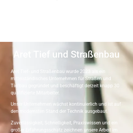
Aret Tief und Straßenbau
Aret Tief- und Straßenbau wurde 2023 als ein
mittelständisches Unternehmen für Straßen und
Tiefbau gegründet und beschäftigt derzeit knapp 30
qualifizierte Mitarbeiter.
Unser Unternehmen wächst kontinuierlich und ist auf
den modernsten Stand der Technik ausgebaut.
Zuverlässigkeit, Schnelligkeit, Praxiswissen und ein
großer Erfahrungsschatz zeichnen unsere Arbeit im