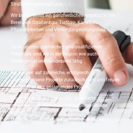
Straßenbaugeschäft aus.
Wir bieten Ihnen ein ganzheitliches Angebot in den
Bereichen Straßenbau, Tiefbau, Kanalbau,
Pflasterarbeiten und Versorgungsleitungsbau.
Dank unseres zahlreichen und qualifizierten
Personals sind wir in der Region wie auch
überregional und bundesweit tätig.
wir können auf zahlreiche, erfolgreich
abgeschlossene Projekte zurückschauen und freuen
uns auch auf Ihr anstehendes Projekt.
Wenn Sie weitere Fragen oder detaillierte
Informationen wünschen, kontaktieren Sie uns
einfach.
Unser Team im Innendienst hilft Ihnen weiter.